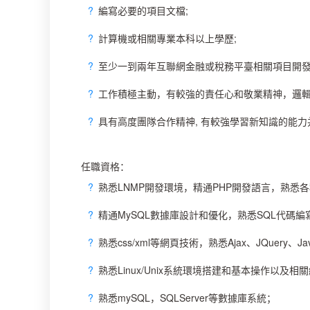
?
編寫必要的項目文檔;
?
計算機或相關專業本科以上學歷;
?
至少一到兩年互聯網金融或稅務平臺相關項目開發
?
工作積極主動，有較強的責任心和敬業精神，邏輯
?
具有高度團隊合作精神, 有較強學習新知識的能
任職資格：
?
熟悉LNMP開發環境，精通PHP開發語言，熟悉
?
精通MySQL數據庫設計和優化，熟悉SQL代碼
?
熟悉css/xml等網頁技術，熟悉Ajax、JQuery、JavaS
?
熟悉Linux/Unix系統環境搭建和基本操作以及相
?
熟悉mySQL，SQLServer等數據庫系統；