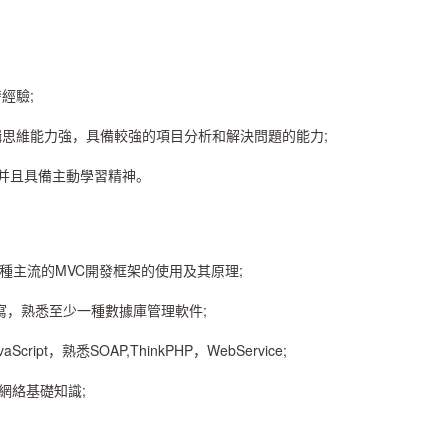
經驗;
思維能力強，具備較強的項目分析和解決問題的能力;
力并且具備主動學習精神。
各種主流的MVC開發框架的使用及其原理;
編寫，熟悉至少一種數據庫管理軟件;
cript，熟悉SOAP,ThinkPHP，WebService;
關網絡基礎知識;